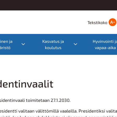
Tekstikoko
nen ja
Kasvatus ja
Hyvinvointi j
nu
Toggle submenu
Toggle submenu
ristö
koulutus
vapaa-aika
dentinvaalit
identinvaali toimitetaan 27.1.2030.
esidentti valitaan välittömillä vaaleilla. Presidentiksi va