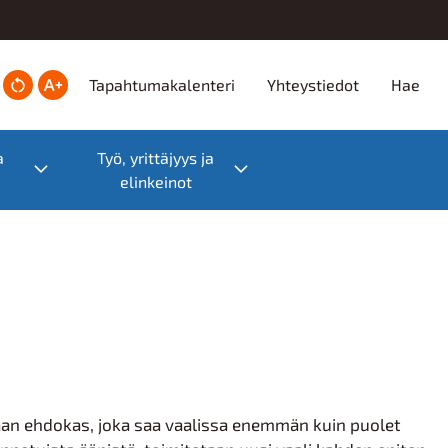
Ylätunniste
Tapahtumakalenteri
Yhteystiedot
Hae
a
Työ, yrittäjyys ja
Toggle submenu
Toggle submenu
elinkeinot
litaan ehdokas, joka saa vaalissa enemmän kuin puolet