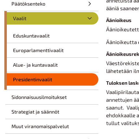
annetuista ää
Päätöksenteko
ääniä saaneen
Vaalit
Äänioikeus
Äänioikeutett
Eduskuntavaalit
Äänioikeutta 
Europarlamenttivaalit
Äänioikeusreki
Väestörekiste
Alue- ja kuntavaalit
lähetetään il
Presidentinvaalit
Tuloksen lask
Vaalipiirilau
Sidonnaisuusilmoitukset
annettujen ää
saanut. Vaali
Strategiat ja säännöt
ehdokkaalle a
tullut valituk
Muut viranomaispalvelut