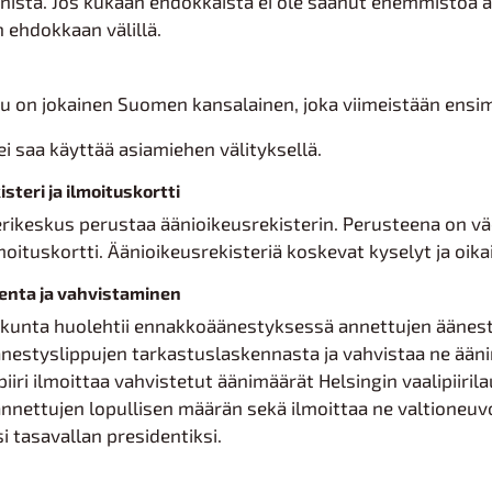
nistä. Jos kukaan ehdokkaista ei ole saanut enemmistöä an
 ehdokkaan välillä.
u on jokainen Suomen kansalainen, joka viimeistään ensim
ei saa käyttää asiamiehen välityksellä.
steri ja ilmoituskortti
rikeskus perustaa äänioikeusrekisterin. Perusteena on väe
moituskortti. Äänioikeusrekisteriä koskevat kyselyt ja oik
enta ja vahvistaminen
takunta huolehtii ennakkoäänestyksessä annettujen äänest
nestyslippujen tarkastuslaskennasta ja vahvistaa ne äänim
piiri ilmoittaa vahvistetut äänimäärät Helsingin vaalipiiri
nnettujen lopullisen määrän sekä ilmoittaa ne valtioneuv
si tasavallan presidentiksi.