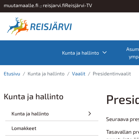
Hyppää pääsisältöön
muutamaalle.fi
reisjarvi.fi
Reisjärvi-TV
Asumi
Toggle subme
Kunta ja hallinto
ympä
Etusivu
Kunta ja hallinto
Vaalit
Presidentinvaalit
Kunta ja hallinto
Presi
Kunta ja hallinto
Seuraava pres
Lomakkeet
Tasavallan pr