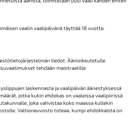
netuista äänistä, toimitetaan uusi vaali kahden eniten
mäisen vaalin vaalipäivänä täyttää 18 vuotta.
stötietojärjestelmän tiedot. Äänioikeutetulle
aisuvaatimukset tehdään maistraatille.
yslippujen laskennasta ja vaalipäivän äänestyksessä
äärät, jotka kukin ehdokas on vaaleissa vaalipiirissä
lautakunnalle, joka vahvistaa koko maassa kullekin
ostolle. Valtioneuvosto toteaa, kumpi ehdokkaista on