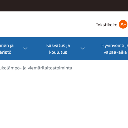
Tekstikoko
nen ja
Kasvatus ja
Hyvinvointi j
nu
Toggle submenu
Toggle submenu
ristö
koulutus
vapaa-aika
ukolämpö- ja viemärilaitostoiminta