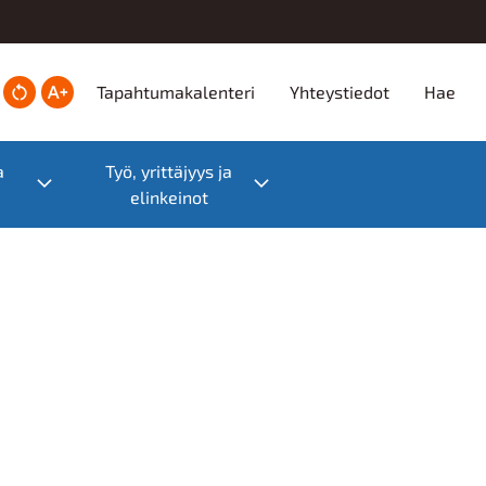
Ylätunniste
Tapahtumakalenteri
Yhteystiedot
Hae
a
Työ, yrittäjyys ja
Toggle submenu
Toggle submenu
elinkeinot