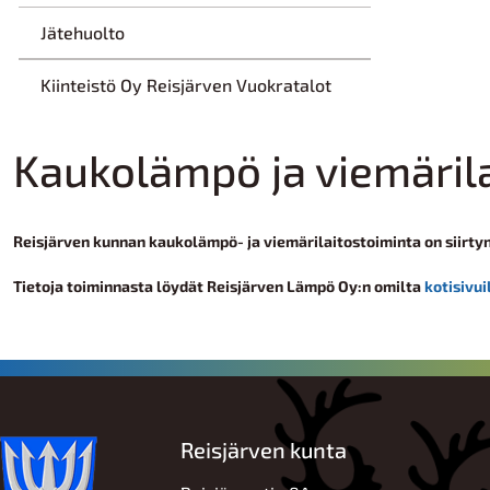
Jätehuolto
Kiinteistö Oy Reisjärven Vuokratalot
Kaukolämpö ja viemäril
Reisjärven kunnan kaukolämpö- ja viemärilaitostoiminta on siirtyn
Tietoja toiminnasta löydät Reisjärven Lämpö Oy:n omilta
kotisivui
Reisjärven kunta