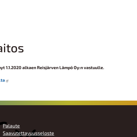
aitos
yt 1.1.2020 alkaen Reisjärven Lämpö Oy:n vastuulle.
lta
ALATUNNISTE
Palaute
Saavutettavuusseloste