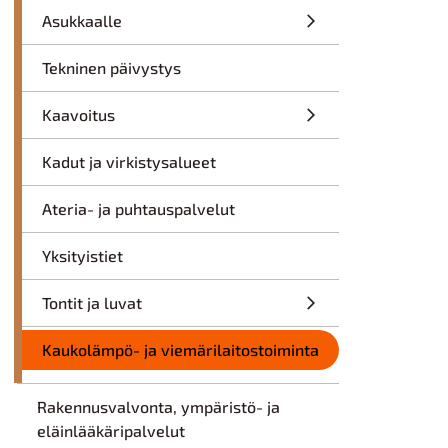
Asukkaalle
Tekninen päivystys
Kaavoitus
Kadut ja virkistysalueet
Ateria- ja puhtauspalvelut
Yksityistiet
Tontit ja luvat
Kaukolämpö- ja viemärilaitostoiminta
Rakennusvalvonta, ympäristö- ja
eläinlääkäripalvelut