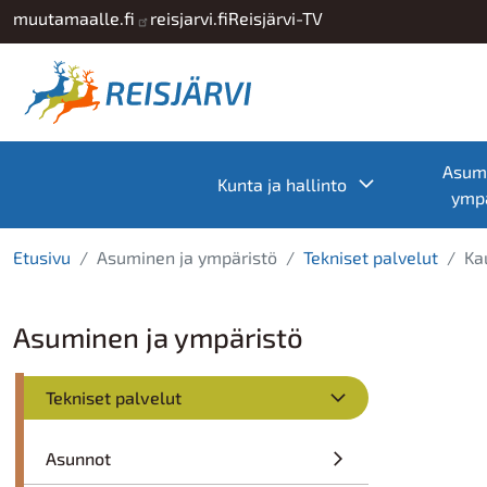
Hyppää pääsisältöön
muutamaalle.fi
reisjarvi.fi
Reisjärvi-TV
Asumi
Toggle subme
Kunta ja hallinto
ympä
Etusivu
Asuminen ja ympäristö
Tekniset palvelut
Ka
Asuminen ja ympäristö
Tekniset palvelut
Asunnot