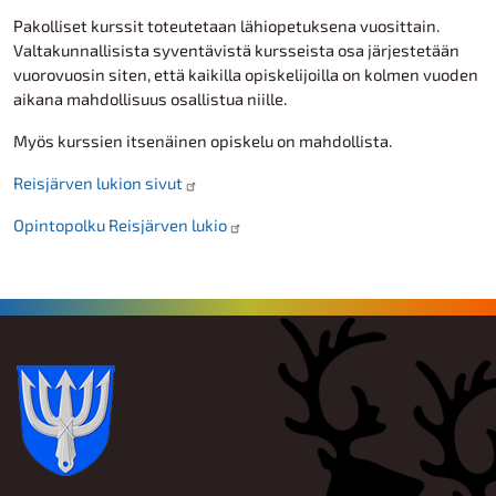
Pakolliset kurssit toteutetaan lähiopetuksena vuosittain.
Valtakunnallisista syventävistä kursseista osa järjestetään
vuorovuosin siten, että kaikilla opiskelijoilla on kolmen vuoden
aikana mahdollisuus osallistua niille.
Myös kurssien itsenäinen opiskelu on mahdollista.
Reisjärven lukion sivut
Opintopolku Reisjärven lukio