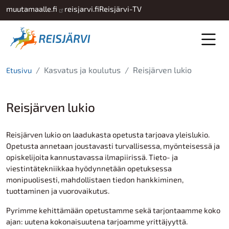
Hyppää pääsisältöön
muutamaalle.fi
reisjarvi.fi
Reisjärvi-TV
Kasvatus ja koulutus
Reisjärven lukio
Etusivu
Reisjärven lukio
Reisjärven lukio on laadukasta opetusta tarjoava yleislukio.
Opetusta annetaan joustavasti turvallisessa, myönteisessä ja
opiskelijoita kannustavassa ilmapiirissä. Tieto- ja
viestintätekniikkaa hyödynnetään opetuksessa
monipuolisesti, mahdollistaen tiedon hankkiminen,
tuottaminen ja vuorovaikutus.
Pyrimme kehittämään opetustamme sekä tarjontaamme koko
ajan: uutena kokonaisuutena tarjoamme yrittäjyyttä.