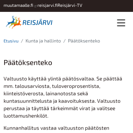
Hyppää pääsisältöön
muutamaalle.fi
reisjarvi.fi
Reisjärvi-TV
Kunta ja hallinto
Päätöksenteko
Etusivu
Päätöksenteko
Valtuusto käyttää ylintä päätösvaltaa. Se päättää
mm. talousarviosta, tuloveroprosentista,
kiinteistöverosta, lainanotosta sekä
kuntasuunnittelusta ja kaavoituksesta. Valtuusto
perustaa ja täyttää tärkeimmät virat ja valitsee
luottamushenkilöt.
Kunnanhallitus vastaa valtuuston päätösten