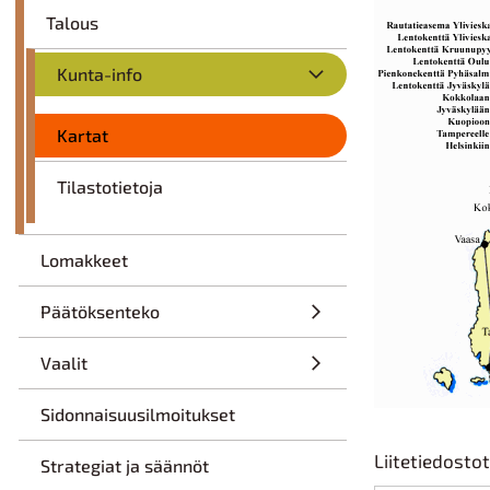
Talous
Kunta-info
Kartat
Tilastotietoja
Lomakkeet
Päätöksenteko
Vaalit
Sidonnaisuusilmoitukset
Liitetiedostot
Strategiat ja säännöt