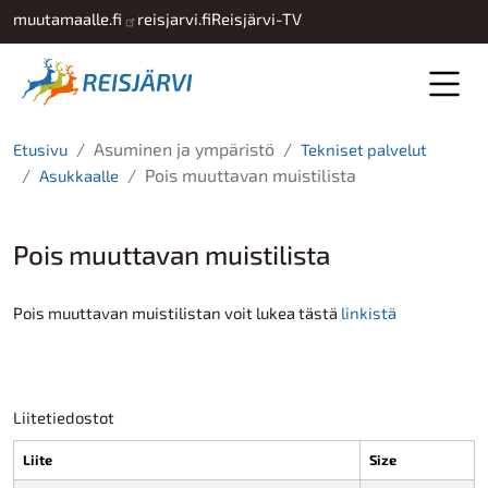
Hyppää pääsisältöön
muutamaalle.fi
reisjarvi.fi
Reisjärvi-TV
Asuminen ja ympäristö
Etusivu
Tekniset palvelut
Pois muuttavan muistilista
Asukkaalle
Pois muuttavan muistilista
Pois muuttavan muistilistan voit lukea tästä
linkistä
Liitetiedostot
Liite
Size