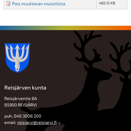
465.15 KB
Pois muuttavan muistilista
Reisjärven kunta
Reisjärventie 8A
85900 REISJÄRVI
puh. 040 3008 200
email:
reisjarvi@reisjarvi.fi