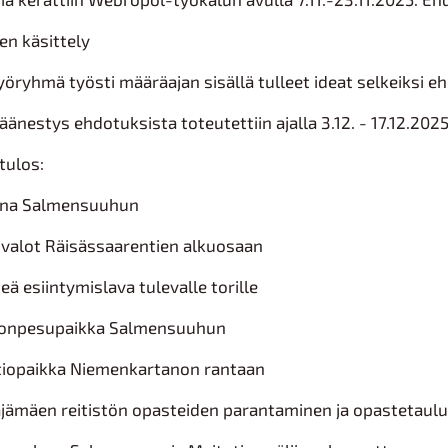
n käsittely
öryhmä työsti määräajan sisällä tulleet ideat selkeiksi eh
äänestys ehdotuksista toteutettiin ajalla 3.12. - 17.12.2025
tulos:
una Salmensuuhun
valot Räisässaarentien alkuosaan
eä esiintymislava tulevalle torille
onpesupaikka Salmensuuhun
tiopaikka Niemenkartanon rantaan
äjämäen reitistön opasteiden parantaminen ja opastetaul