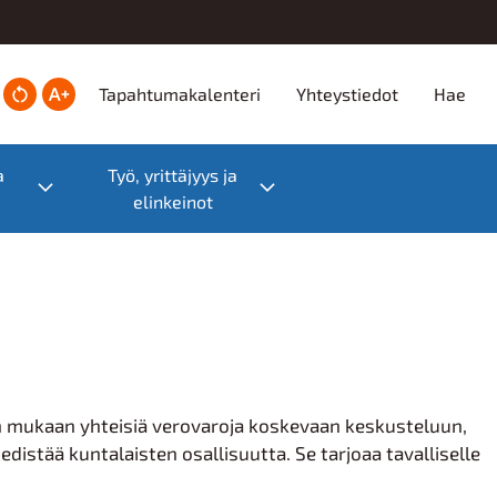
Ylätunniste
Tapahtumakalenteri
Yhteystiedot
Hae
a
Työ, yrittäjyys ja
Toggle submenu
Toggle submenu
elinkeinot
an mukaan yhteisiä verovaroja koskevaan keskusteluun,
distää kuntalaisten osallisuutta. Se tarjoaa tavalliselle