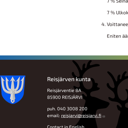
7 % Sein
7 % Ulkok
Voittane
Eniten ä
Reisjärven kunta
Reisjärventie 8A
85900 REISJÄRVI
puh. 040 3008 200
email:
reisjarvi@reisjarvi.fi
Contact in English