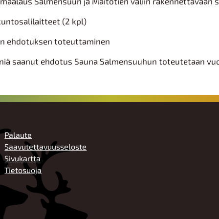
ämaalaus Salmensuun ja Maitotien väliin rakennettavaan 
untosalilaitteet (2 kpl)
en ehdotuksen toteuttaminen
äniä saanut ehdotus Sauna Salmensuuhun toteutetaan vu
ALATUNNISTE
Palaute
Saavutettavuusseloste
Sivukartta
Tietosuoja