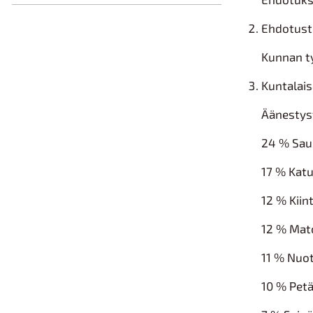
Ehdotuste
Kunnan ty
Kuntalais
Äänestys
24 % Sa
17 % Katu
12 % Kiint
12 % Mat
11 % Nuo
10 % Pet