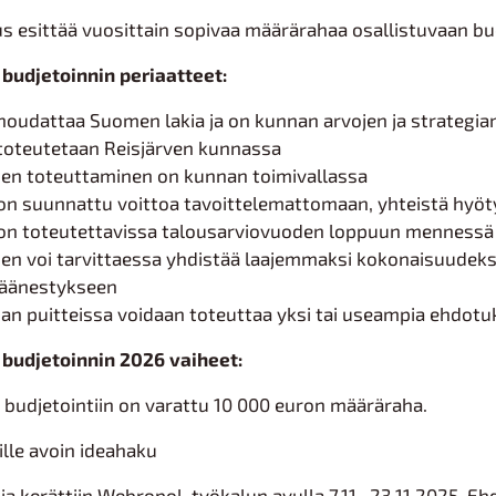
s esittää vuosittain sopivaa määrärahaa osallistuvaan bud
 budjetoinnin periaatteet:
oudattaa Suomen lakia ja on kunnan arvojen ja strategi
toteutetaan Reisjärven kunnassa
en toteuttaminen on kunnan toimivallassa
n suunnattu voittoa tavoittelemattomaan, yhteistä hyöt
n toteutettavissa talousarviovuoden loppuun mennessä os
n voi tarvittaessa yhdistää laajemmaksi kokonaisuudeks
säänestykseen
n puitteissa voidaan toteuttaa yksi tai useampia ehdotu
 budjetoinnin 2026 vaiheet:
 budjetointiin on varattu 10 000 euron määräraha.
ille avoin ideahaku
a kerättiin Webropol-työkalun avulla 7.11.-23.11.2025. Ehd