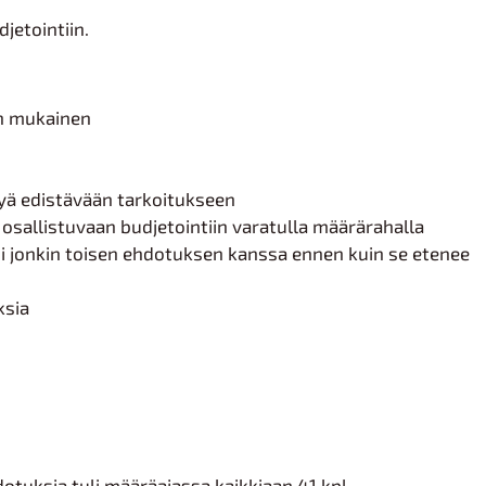
jetointiin.
an mukainen
yä edistävään tarkoitukseen
allistuvaan budjetointiin varatulla määrärahalla
i jonkin toisen ehdotuksen kanssa ennen kuin se etenee
ksia
otuksia tuli määräajassa kaikkiaan 41 kpl.