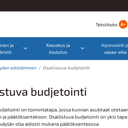
Tekstikoko
nen ja
Kasvatus ja
Hyvinvointi j
nu
Toggle submenu
Toggle submenu
ristö
koulutus
vapaa-aika
eyden edistäminen
Osallistuva budjetointi
istuva budjetointi
udjetointi on toimintatapa, jossa kunnan asukkaat oteta
 ja päätöksentekoon. Osallistuva budjetointi on yksi tapa e
 väylän olla aidosti mukana päätöksenteossa.