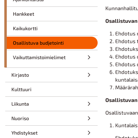
Kunnanhallitu
Hankkeet
Osallistuvan
Kaikukortti
Ehdotus n
Ehdotus 
Osallistuva budjetointi
Ehdotuks
Ehdotus o
Vaikuttamistoimielimet
Ehdotus o
Ehdotukse
Kirjasto
kuntalai
Määräraha
Kulttuuri
Osallistuvan
Liikunta
Osallistuvaan
Nuoriso
Kuntalais
Yhdistykset
Ehdotuksi