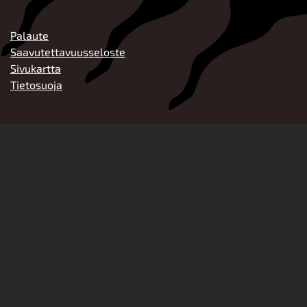
ALATUNNISTE
Palaute
Saavutettavuusseloste
Sivukartta
Tietosuoja