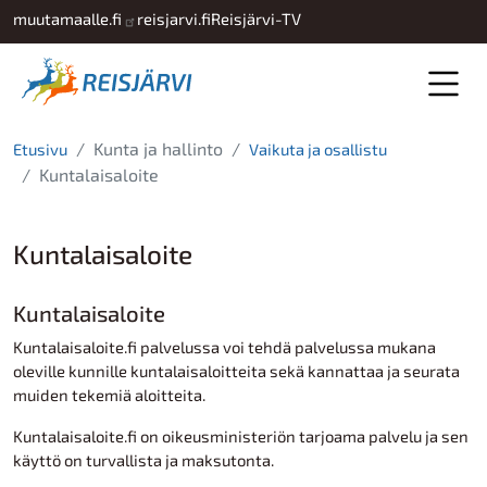
Hyppää pääsisältöön
muutamaalle.fi
reisjarvi.fi
Reisjärvi-TV
Kunta ja hallinto
Etusivu
Vaikuta ja osallistu
Kuntalaisaloite
Kuntalaisaloite
Kuntalaisaloite
Kuntalaisaloite.fi palvelussa voi tehdä palvelussa mukana
oleville kunnille kuntalaisaloitteita sekä kannattaa ja seurata
muiden tekemiä aloitteita.
Kuntalaisaloite.fi on oikeusministeriön tarjoama palvelu ja sen
käyttö on turvallista ja maksutonta.