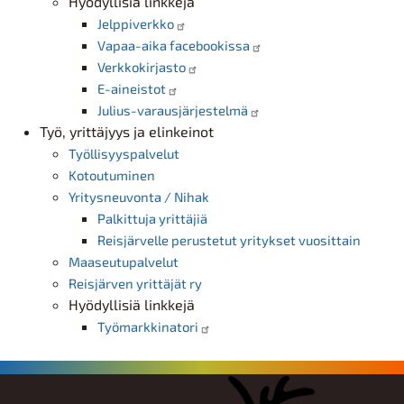
Hyödyllisiä linkkejä
Jelppiverkko
Vapaa-aika facebookissa
Verkkokirjasto
E-aineistot
Julius-varausjärjestelmä
Työ, yrittäjyys ja elinkeinot
Työllisyyspalvelut
Kotoutuminen
Yritysneuvonta / Nihak
Palkittuja yrittäjiä
Reisjärvelle perustetut yritykset vuosittain
Maaseutupalvelut
Reisjärven yrittäjät ry
Hyödyllisiä linkkejä
Työmarkkinatori