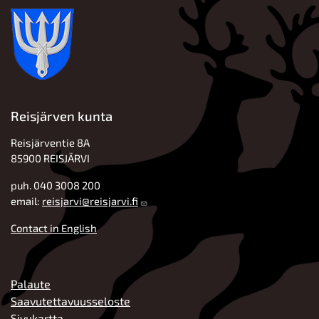
Reisjärven kunta
Reisjärventie 8A
85900 REISJÄRVI
puh. 040 3008 200
email:
reisjarvi@reisjarvi.fi
Contact in English
ALATUNNISTE
Palaute
Saavutettavuusseloste
Sivukartta