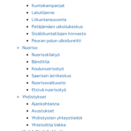
Kuntokampanjat
Latutilanne
Liikuntaneuvonta
Petäjämäen ulkoilukeskus
Sisäliikuntatilojen hinnasto
Peuran polun ulkoilureitti
Nuoriso
Nuorisotilatyö
Bänditila
Koulunuorisotyö
Saarisen leirikeskus
Nuorisovaltuusto
Etsivä nuorisotyö
Yhdistykset
Ajankohtaista
Avustukset
Yhdistysten yhteystiedot
Yhteisötila Vakka