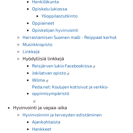
Henkilökunta
Opiskelu lukiossa
Ylioppilastutkinto
Oppiaineet
Opiskelijan hyvinvointi
Harrastamisen Suomen malli - Reippaat kerhot
Musiikkiopisto
Linkkejä
Hyödyllisiä linkkejä
Reisjärven lukio Facebookissa
Jokilatvan opisto
Wilma
Peda.net: Koulujen kotisivut ja verkko-
oppimisympäristö
Hyvinvointi ja vapaa-aika
Hyvinvoinnin ja terveyden edistäminen
Ajankohtaista
Hankkeet