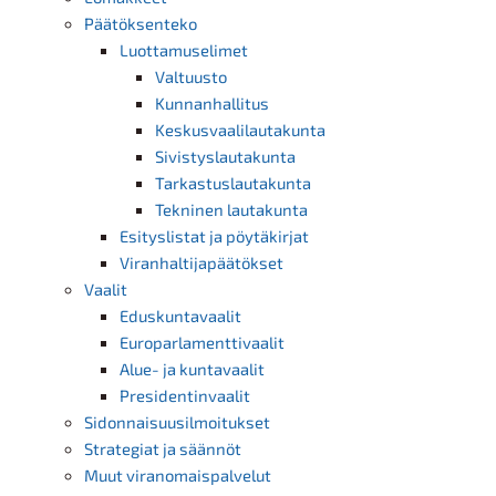
Päätöksenteko
Luottamuselimet
Valtuusto
Kunnanhallitus
Keskusvaalilautakunta
Sivistyslautakunta
Tarkastuslautakunta
Tekninen lautakunta
Esityslistat ja pöytäkirjat
Viranhaltijapäätökset
Vaalit
Eduskuntavaalit
Europarlamenttivaalit
Alue- ja kuntavaalit
Presidentinvaalit
Sidonnaisuusilmoitukset
Strategiat ja säännöt
Muut viranomaispalvelut