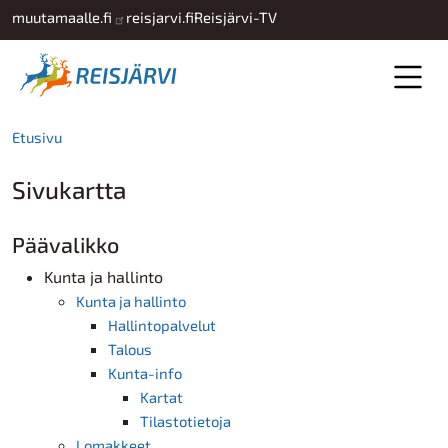
Hyppää pääsisältöön
muutamaalle.fi
reisjarvi.fi
Reisjärvi-TV
Etusivu
Sivukartta
Päävalikko
Kunta ja hallinto
Kunta ja hallinto
Hallintopalvelut
Talous
Kunta-info
Kartat
Tilastotietoja
Lomakkeet