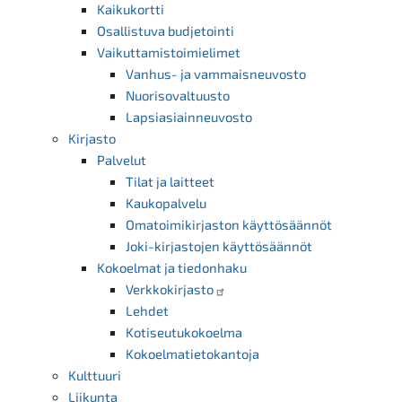
Kaikukortti
Osallistuva budjetointi
Vaikuttamistoimielimet
Vanhus- ja vammaisneuvosto
Nuorisovaltuusto
Lapsiasiainneuvosto
Kirjasto
Palvelut
Tilat ja laitteet
Kaukopalvelu
Omatoimikirjaston käyttösäännöt
Joki-kirjastojen käyttösäännöt
Kokoelmat ja tiedonhaku
Verkkokirjasto
Lehdet
Kotiseutukokoelma
Kokoelmatietokantoja
Kulttuuri
Liikunta