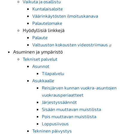
Vaikuta ja osallistu
Kuntalaisaloite
Väärinkäytösten ilmoituskanava
Palautelomake
Hyödyllisiä linkkejä
Palaute
Valtuuston kokousten videostriimaus
Asuminen ja ympäristö
Tekniset palvelut
Asunnot
Tilapalvelu
Asukkaalle
Reisjärven kunnan vuokra-asuntojen
vuokrausperiaatteet
Järjestyssäännöt
Sisään muuttavan muistilista
Pois muuttavan muistilista
Loppusiivous
Tekninen päivystys