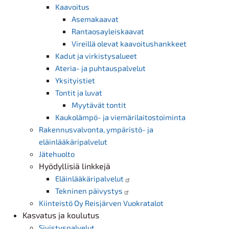
Kaavoitus
Asemakaavat
Rantaosayleiskaavat
Vireillä olevat kaavoitushankkeet
Kadut ja virkistysalueet
Ateria- ja puhtauspalvelut
Yksityistiet
Tontit ja luvat
Myytävät tontit
Kaukolämpö- ja viemärilaitostoiminta
Rakennusvalvonta, ympäristö- ja
eläinlääkäripalvelut
Jätehuolto
Hyödyllisiä linkkejä
Eläinlääkäripalvelut
Tekninen päivystys
Kiinteistö Oy Reisjärven Vuokratalot
Kasvatus ja koulutus
Sivistyspalvelut