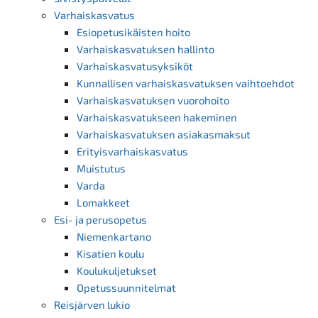
Varhaiskasvatus
Esiopetusikäisten hoito
Varhaiskasvatuksen hallinto
Varhaiskasvatusyksiköt
Kunnallisen varhaiskasvatuksen vaihtoehdot
Varhaiskasvatuksen vuorohoito
Varhaiskasvatukseen hakeminen
Varhaiskasvatuksen asiakasmaksut
Erityisvarhaiskasvatus
Muistutus
Varda
Lomakkeet
Esi- ja perusopetus
Niemenkartano
Kisatien koulu
Koulukuljetukset
Opetussuunnitelmat
Reisjärven lukio