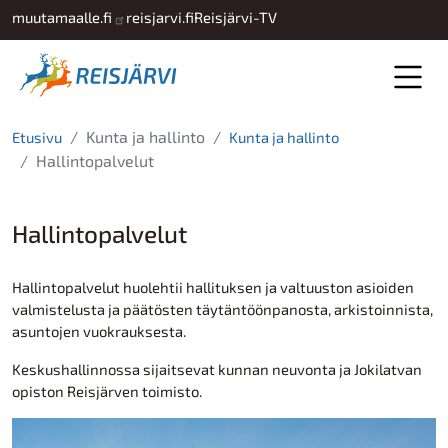
Hyppää pääsisältöön
muutamaalle.fi
reisjarvi.fi
Reisjärvi-TV
Kunta ja hallinto
Etusivu
Kunta ja hallinto
Hallintopalvelut
Hallintopalvelut
Hallintopalvelut huolehtii hallituksen ja valtuuston asioiden
valmistelusta ja päätösten täytäntöönpanosta, arkistoinnista,
asuntojen vuokrauksesta.
Keskushallinnossa sijaitsevat kunnan neuvonta ja Jokilatvan
opiston Reisjärven toimisto.