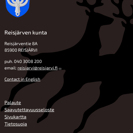
Reisjärven kunta
Reisjärventie 8A
85900 REISJÄRVI
puh. 040 3008 200
email:
reisjarvi@reisjarvi.fi
Contact in English
ALATUNNISTE
Palaute
Saavutettavuusseloste
Sivukartta
Tietosuoja