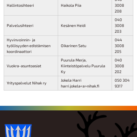
Hallintosihteeri
Haikola Piia
3008
208
040
Palvelusihteeri
Kesänen Heidi
3008
203
Hyvinvoinnin- ja
044
työllisyyden edistämisen
Oikarinen Satu
3008
koordinaattori
205
Puurula Merja,
040
Vuokra-asuntoasiat
Kiinteistöpalvelu Puurula
3008
Ky
202
Jokela Harri
050 304
Yrityspalvelut Nihak ry
harri.jokela<a>nihak.fi
9317