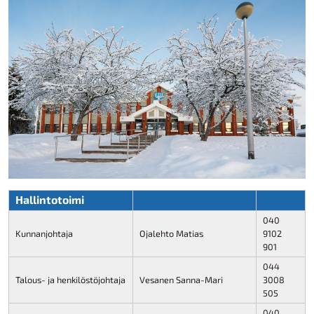
Hallintotoimi
040
Kunnanjohtaja
Ojalehto Matias
9102
901
044
Talous- ja henkilöstöjohtaja
Vesanen Sanna-Mari
3008
505
040