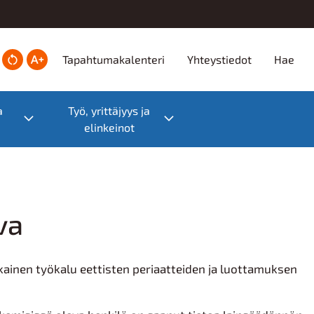
Ylätunniste
Tapahtumakalenteri
Yhteystiedot
Hae
a
Työ, yrittäjyys ja
Toggle submenu
Toggle submenu
elinkeinot
va
ainen työkalu eettisten periaatteiden ja luottamuksen