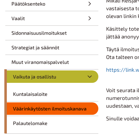
Mikäli Reisjä
Päätöksenteko
vastaisesta t
olevan linkin 
Vaalit
Käsittely tote
Sidonnaisuusilmoitukset
jättää anonyy
Strategiat ja säännöt
Täytä ilmoitu
Ota talteen o
Muut viranomaispalvelut
https://lin
Vaikuta ja osallistu
Voit seurata 
Kuntalaisaloite
numerotunnist
uudestaan, va
Väärinkäytösten ilmoituskanava
Sinulle voida
Palautelomake