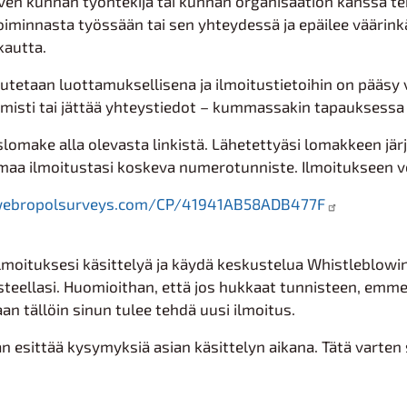
rven kunnan työntekijä tai kunnan organisaation kanssa t
oiminnasta työssään tai sen yhteydessä ja epäilee väärink
kautta.
utetaan luottamuksellisena ja ilmoitustietoihin on pääsy vai
misti tai jättää yhteystiedot – kummassakin tapauksessa i
slomake alla olevasta linkistä. Lähetettyäsi lomakkeen j
maa ilmoitustasi koskeva numerotunniste. Ilmoitukseen voi 
k.webropolsurveys.com/CP/41941AB58ADB477F
ilmoituksesi käsittelyä ja käydä keskustelua Whistleblowi
eellasi. Huomioithan, että jos hukkaat tunnisteen, emme 
an tällöin sinun tulee tehdä uusi ilmoitus.
an esittää kysymyksiä asian käsittelyn aikana. Tätä varten