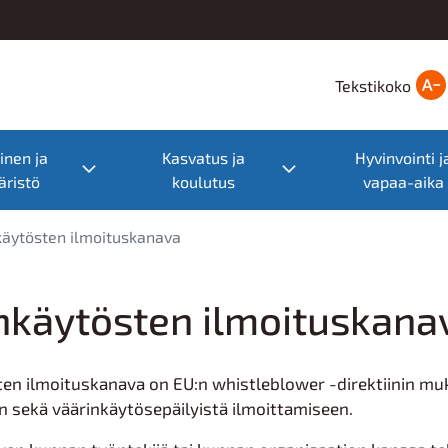
Tekstikoko
nen ja
Kasvatus ja
Hyvinvointi j
nu
Toggle submenu
Toggle submenu
ristö
koulutus
vapaa-aika
käytösten ilmoituskanava
nkäytösten ilmoituskana
en ilmoituskanava on EU:n whistleblower -direktiinin muk
n sekä väärinkäytösepäilyistä ilmoittamiseen.