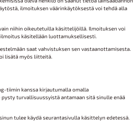
ekemisissä oleva henkilö on saanut tietoa lainsäädännön
äytöstä, ilmoituksen väärinkäytöksestä voi tehdä alla
n niihin oikeutetuilla käsittelijöillä. Ilmoituksen voi
lmoitus käsitellään luottamuksellisesti.
ärjestelmään saat vahvistuksen sen vastaanottamisesta.
lisätä myös liitteitä.
ng-tiimin kanssa kirjautumalla omalla
pysty turvallisuussyistä antamaan sitä sinulle enää
 sinun tulee käydä seurantasivulla käsittelyn edetessä.