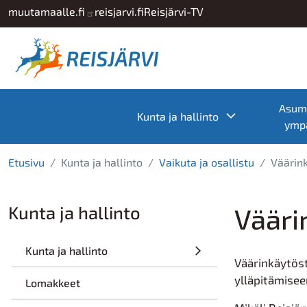
Hyppää pääsisältöön
muutamaalle.fi
reisjarvi.fi
Reisjärvi-TV
Asumi
Toggle subme
Kunta ja hallinto
ympä
Etusivu
Kunta ja hallinto
Vaikuta ja osallistu
Väärin
Kunta ja hallinto
Vääri
Kunta ja hallinto
Väärinkäytöst
ylläpitämisee
Lomakkeet