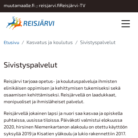
Hyppää pääsisältöön
muutamaalle.fi
reisjarvi.fi
Reisjärvi-TV
Kasvatus ja koulutus
Sivistyspalvelut
Etusivu
Sivistyspalvelut
Reisjärvi tarjoaa opetus- ja koulutuspalveluja ihmisten
elinikäisen oppimisen ja kehittymisen tukemiseksi sekä
osaamisen kehittämiseksi. Reisjärvellä on laadukkaat,
monipuoliset ja ihmisläheiset palvelut.
Reisjärvellä jokainen lapsi ja nuori saa kasvaa ja opiskella
puhtaissa, uusissa tiloissa. Päiväkoti valmistui elokuussa
2020, hirsinen Niemenkartanon alakoulu on otettu käyttöön
syksyllä 2019 ja Kisatien yläkoulu ja lukio rakennettiin 2017.