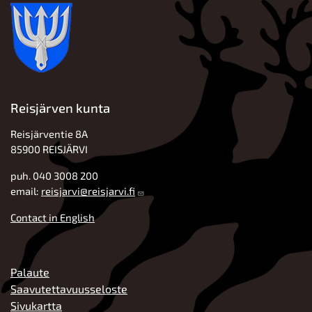
Reisjärven kunta
Reisjärventie 8A
85900 REISJÄRVI
puh. 040 3008 200
email:
reisjarvi@reisjarvi.fi
Contact in English
ALATUNNISTE
Palaute
Saavutettavuusseloste
Sivukartta