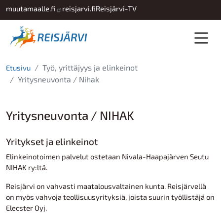
Hyppää pääsisältöön
muutamaalle.fi
reisjarvi.fi
Reisjärvi-TV
Työ, yrittäjyys ja elinkeinot
Etusivu
Yritysneuvonta / Nihak
Yritysneuvonta / NIHAK
Yritykset ja elinkeinot
Elinkeinotoimen palvelut ostetaan Nivala-Haapajärven Seutu
NIHAK ry:ltä.
Reisjärvi on vahvasti maatalousvaltainen kunta. Reisjärvellä
on myös vahvoja teollisuusyrityksiä, joista suurin työllistäjä on
Elecster Oyj.