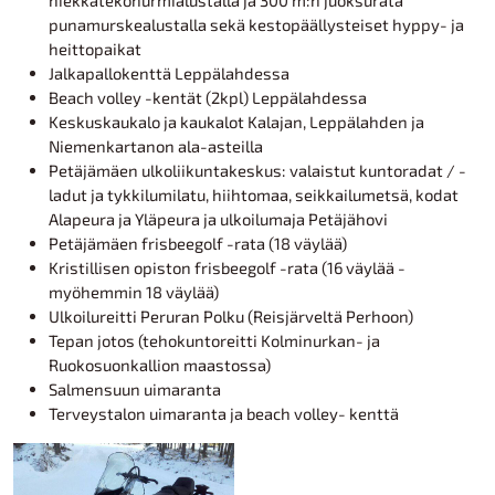
punamurskealustalla sekä kestopäällysteiset hyppy- ja
heittopaikat
Jalkapallokenttä Leppälahdessa
Beach volley -kentät (2kpl) Leppälahdessa
Keskuskaukalo ja kaukalot Kalajan, Leppälahden ja
Niemenkartanon ala-asteilla
Petäjämäen ulkoliikuntakeskus: valaistut kuntoradat / -
ladut ja tykkilumilatu, hiihtomaa, seikkailumetsä, kodat
Alapeura ja Yläpeura ja ulkoilumaja Petäjähovi
Petäjämäen frisbeegolf -rata (18 väylää)
Kristillisen opiston frisbeegolf -rata (16 väylää -
myöhemmin 18 väylää)
Ulkoilureitti Peruran Polku (Reisjärveltä Perhoon)
Tepan jotos (tehokuntoreitti Kolminurkan- ja
Ruokosuonkallion maastossa)
Salmensuun uimaranta
Terveystalon uimaranta ja beach volley- kenttä