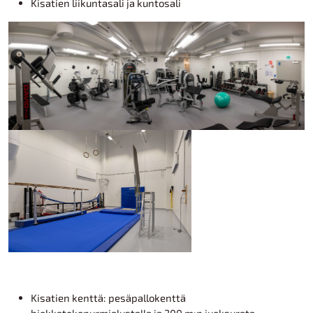
Kisatien liikuntasali ja kuntosali
Kisatien kenttä: pesäpallokenttä
hiekkatekonurmialustalla ja 300 m:n juoksurata