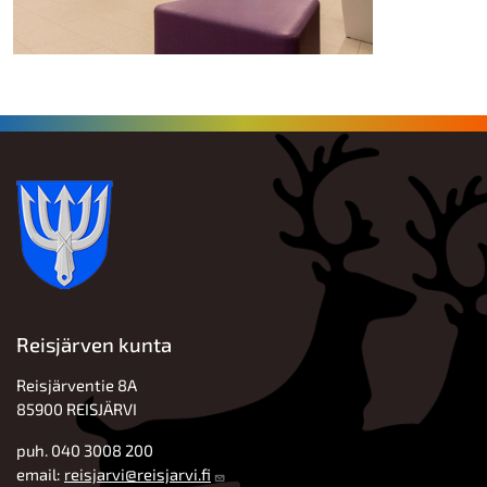
Reisjärven kunta
Reisjärventie 8A
85900 REISJÄRVI
puh. 040 3008 200
email:
reisjarvi@reisjarvi.fi