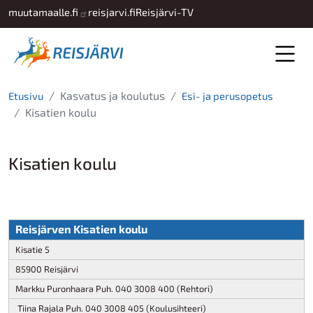
Hyppää pääsisältöön
muutamaalle.fi
reisjarvi.fi
Reisjärvi-TV
Kasvatus ja koulutus
Etusivu
Esi- ja perusopetus
Kisatien koulu
Kisatien koulu
Reisjärven Kisatien koulu
Kisatie 5
85900 Reisjärvi
Markku Puronhaara Puh. 040 3008 400 (Rehtori)
Tiina Rajala Puh. 040 3008 405 (Koulusihteeri)