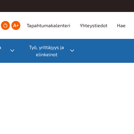
Ylätunniste
Tapahtumakalenteri
Yhteystiedot
Hae
a
Työ, yrittäjyys ja
Toggle submenu
Toggle submenu
elinkeinot