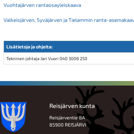
Vuohtajärven rantaosayleiskaava
Valkeisjärven, Syväjärven ja Tielammin ranta-asemakaa
Lisätietoja ja ohjeita:
Tekninen johtaja Jari Vuori 040 3008 250
Reisjärven kunta
Reisjärventie 8A
85900 REISJÄRVI