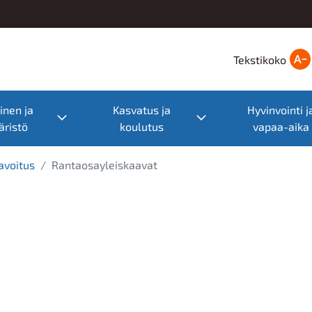
Tekstikoko
nen ja
Kasvatus ja
Hyvinvointi j
nu
Toggle submenu
Toggle submenu
ristö
koulutus
vapaa-aika
avoitus
Rantaosayleiskaavat