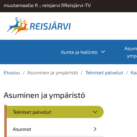
Hyppää pääsisältöön
muutamaalle.fi
reisjarvi.fi
Reisjärvi-TV
Asumi
Toggle subme
Kunta ja hallinto
ympä
Etusivu
Asuminen ja ympäristö
Tekniset palvelut
Ka
Asuminen ja ympäristö
Tekniset palvelut
Asunnot