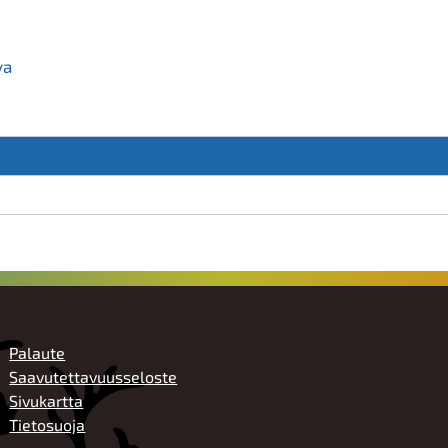
va
ALATUNNISTE
Palaute
Saavutettavuusseloste
Sivukartta
Tietosuoja