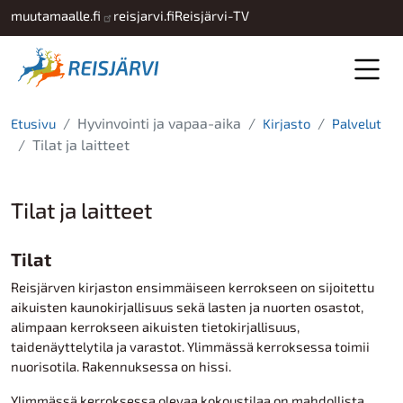
Hyppää pääsisältöön
muutamaalle.fi
reisjarvi.fi
Reisjärvi-TV
Hyvinvointi ja vapaa-aika
Etusivu
Kirjasto
Palvelut
Tilat ja laitteet
Tilat ja laitteet
Tilat
Reisjärven kirjaston ensimmäiseen kerrokseen on sijoitettu
aikuisten kaunokirjallisuus sekä lasten ja nuorten osastot,
alimpaan kerrokseen aikuisten tietokirjallisuus,
taidenäyttelytila ja varastot. Ylimmässä kerroksessa toimii
nuorisotila. Rakennuksessa on hissi.
Ylimmässä kerroksessa olevaa kokoustilaa on mahdollista