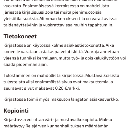
vuokrata. Ensimmäisessä kerroksessa on mahdollista
järjestää kirjallisuusiltoja tai muita pienimuotoisia
yleisötilaisuuksia. Alimman kerroksen tila on varattavissa
taidenäyttelyihin ja vuokrattavissa muihin tapahtumiin.
Tietokoneet
Kirjastossa on käytössä kolme asiakastietokonetta. Aika
koneelle varataan asiakaspalvelutiskiltä. Vuoroja annetaan
yleensä tunniksi kerrallaan, mutta työ- ja opiskelukäyttöön voi
saada pidemmän ajan.
Tulostaminen on mahdollista kirjastossa. Mustavalkoisista
tulosteista viisi ensimmäistä sivua ovat maksuttomia ja
seuraavat sivut maksavat 0,20 €/arkki.
Kirjastossa toimii myös maksuton langaton asiakasverkko.
Kopiointi
Kirjastossa voi ottaa väri- ja mustavalkokopiota. Maksu
määräytyy Reisjärven kunnanhallituksen määräämän