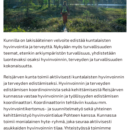
Kunnilla on lakisääteinen velvoite edistää kuntalaisten
hyvinvointia ja terveyttä. Nykyään myös turvallisuuden
teemat, etenkin arkiympäristön turvallisuus, yhdistetään
luontevaksi osaksi hyvinvoinnin, terveyden ja turvallisuuden
kokonaisuutta.
Reisjärven kunta toimii aktiivisesti kuntalaisten hyvinvoinnin
ja terveyden edistämiseksi. Hyvinvoinnin ja terveyden
edistämisen koordinoinnista sekä kehittämisestä Reisjärven
kunnassa vastaa hyvinvoinnin ja työllisyyden edistämisen
koordinaattori. Koordinaattorin tehtäviin kuuluu mm.
hyvinvointikertomus- ja suunnitelmatyö sekä yhteinen
kehittämistyö hyvinvointialue Pohteen kanssa. Kunnassa
toimii monialainen hyte-ryhmä, joka seuraa aktiivisesti
asukkaiden hyvinvoinnin tilaa. Yhteistyössä toimimme