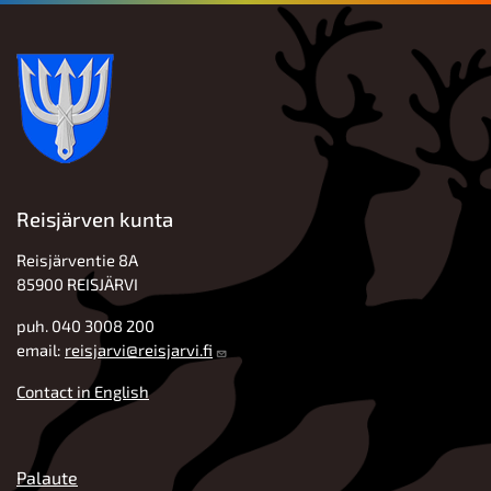
Reisjärven kunta
Reisjärventie 8A
85900 REISJÄRVI
puh. 040 3008 200
email:
reisjarvi@reisjarvi.fi
Contact in English
ALATUNNISTE
Palaute