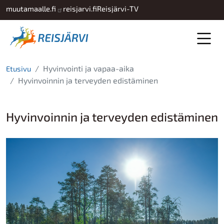
Hyppää pääsisältöön
muutamaalle.fi
reisjarvi.fi
Reisjärvi-TV
Hyvinvointi ja vapaa-aika
Etusivu
Hyvinvoinnin ja terveyden edistäminen
Hyvinvoinnin ja terveyden edistäminen