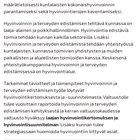
määrätietoisesti kuntalaisten kokonaishyvinvoinnin
parantamiseksi sekä hyvinvointierojen kaventamiseksi.
Hyvinvoinnin ja terveyden edistämisen tehtävä kunnassa on
laaja-alainen ja poikkihallinnollinen. Hyvinvointia edistäviä
toimia tehdään kunnan kaikilla sektoreilla. Lisäksi
hyvinvoinnin ja terveyden edistämistä tehdään yhteistyössä
kuntalaisten, kunnassa toimivien yhdistysten ja muiden
paikallisten ja alueellisten toimijoiden kanssa. Keskeisenä
yhteistyökumppanina hyvinvoinnin ja terveyden
edistämisessä on hyvinvointialue.
Tarkemmat tavoitteet ja toimenpiteet hyvinvoinnin ja
terveyden edistämisen työlle löytyvät
hyvinvointikertomuksesta ja -suunnitelmasta. Valtuustolle
tulee vuosittain raportoida hyvinvoinnin ja terveyden
edistämisen kehityksestä ja kerran valtuustokaudessa
valtuusto hyväksyy
laajan hyvinvointikertomuksen ja
hyvinvointisuunnitelman
. Lisäksi kunnan tulee
strategiassaan huomioida hyvinvointiin liittyvät asiat.