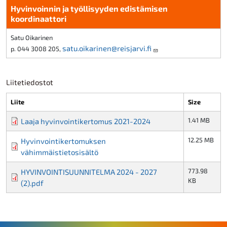
Hyvinvoinnin ja työllisyyden edistämisen
koordinaattori
Satu Oikarinen
satu.oikarinen@reisjarvi.fi
p. 044 3008 205,
Liitetiedostot
Liite
Size
1.41 MB
Laaja hyvinvointikertomus 2021-2024
12.25 MB
Hyvinvointikertomuksen
vähimmäistietosisältö
773.98
HYVINVOINTISUUNNITELMA 2024 - 2027
KB
(2).pdf