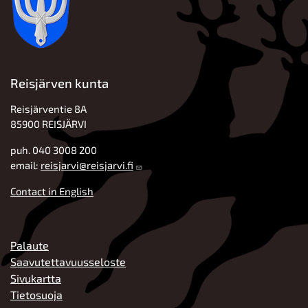
Reisjärven kunta
Reisjärventie 8A
85900 REISJÄRVI
puh. 040 3008 200
email:
reisjarvi@reisjarvi.fi
Contact in English
ALATUNNISTE
Palaute
Saavutettavuusseloste
Sivukartta
Tietosuoja