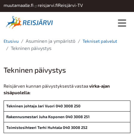
Hyppää pääsisältöön
muutamaalle.fi
reisjarvi.fi
Reisjärvi-TV
Asuminen ja ympäristö
Etusivu
Tekniset palvelut
Tekninen päivystys
Tekninen päivystys
Reisjärven kunnan päivystyksestä vastaa
virka-ajan
sisäpuolella:
Tekninen johtaja Jari Vuori 040 3008 250
Rakennusmestari Juha Koponen 040 3008 251
Toimistosihteeri Terhi Huhtala 040 3008 252