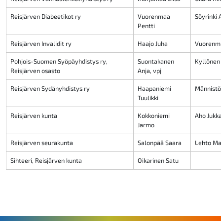
Reisjärven Diabeetikot ry
Vuorenmaa
Söyrinki 
Pentti
Reisjärven Invalidit ry
Haajo Juha
Vuorenma
Pohjois-Suomen Syöpäyhdistys ry,
Suontakanen
Kyllönen 
Reisjärven osasto
Anja, vpj
Reisjärven Sydänyhdistys ry
Haapaniemi
Männistö
Tuulikki
Reisjärven kunta
Kokkoniemi
Aho Jukk
Jarmo
Reisjärven seurakunta
Salonpää Saara
Lehto M
Sihteeri, Reisjärven kunta
Oikarinen Satu