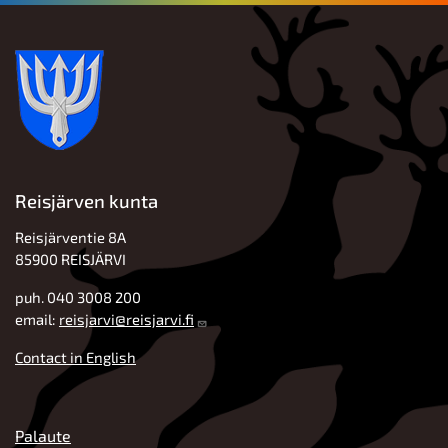
Reisjärven kunta
Reisjärventie 8A
85900 REISJÄRVI
puh. 040 3008 200
email:
reisjarvi@reisjarvi.fi
Contact in English
ALATUNNISTE
Palaute