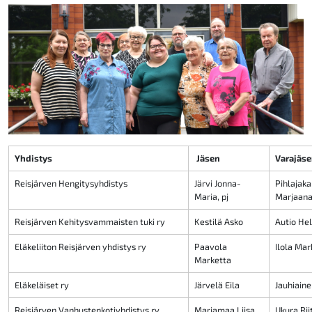
Yhdistys
Jäsen
Varajäs
Reisjärven Hengitysyhdistys
Järvi Jonna-
Pihlajak
Maria, pj
Marjaan
Reisjärven Kehitysvammaisten tuki ry
Kestilä Asko
Autio He
Eläkeliiton Reisjärven yhdistys ry
Paavola
Ilola Mar
Marketta
Eläkeläiset ry
Järvelä Eila
Jauhiain
Reisjärven Vanhustenkotiyhdistys ry
Marjamaa Liisa
Ukura Rii