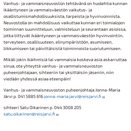
Vanhus- ja vammaisneuvoston tehtävänä on huolehtia kunnan
ikääntyneen ja vammaisväestön vaikutus- ja
osallistumismahdollisuuksista, tarpeista ja hyvinvoinnista.
Neuvostolla on mahdollisuus vaikuttaa kunnan eri toimialojen
toiminnan suunnitteluun, valmisteluun ja seurantaan asioissa,
jotka liittyvät ikääntyneen ja vammaisväestön hyvinvointiin,
terveyteen, osallisuuteen, elinympäristöön, asumiseen,
liikkumiseen tai päivittäisistä toiminnoista suoriutumiseen.
Mikäli jokin ikäihmisiä tai vammaisia koskeva asia askarruttaa
sinua, ota yhteyttä vanhus- ja vammaisneuvoston
puheenjohtajaan, sihteeriin tai yksittäisiin jäseniin, niin
viedään yhdessä asiaa eteenpäin!
Vanhus- ja vammaisneuvoston puheenjohtaja Jonna-Maria
Järvi p. 041 5885 616
jonna-maria.jarvi@reisjarvi.fi
sihteeri Satu Oikarinen p. 044 3008 205
satu.oikarinen@reisjarvi.fi