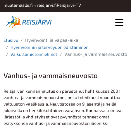
Hyppää pääsisältöön
muutamaalle.fi
reisjarvi.fi
Reisjärvi-TV
Hyvinvointi ja vapaa-aika
Etusivu
Hyvinvoinnin ja terveyden edistäminen
Vanhus- ja vammaisneuvosto
Vaikuttamistoimielimet
Vanhus- ja vammaisneuvosto
Reisjärven kunnanhallitus on perustanut huhtikuussa 2001
vanhus- ja vammaisneuvoston, jonka toimikausi noudattaa
valtuuston vaalikausia. Neuvostossa on 9 jäsentä ja heillä
jokaisella on henkilökohtainen varajäsen. Kunnassa toimivat
järjestöt ja yhdistykset ovat pyynnöstä tehneet omat
esityksensä vanhus- ja vammaisneuvoston jäseniksi.