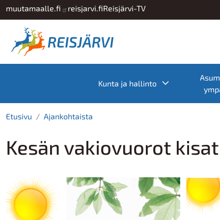
Hyppää pääsisältöön
muutamaalle.fi
reisjarvi.fi
Reisjärvi-TV
Asumi
Toggle subme
Kunta ja hallinto
ympä
Etusivu
Ajankohtaista
Kesän vakiovuorot kisat