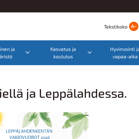
Tekstikoko
nen ja
Kasvatus ja
Hyvinvointi j
nu
Toggle submenu
Toggle submenu
ristö
koulutus
vapaa-aika
iellä ja Leppälahdessa.