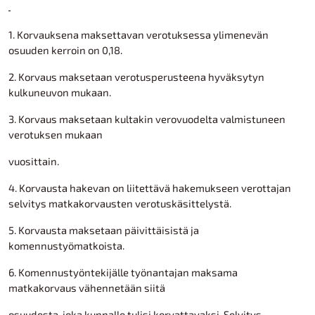
1. Korvauksena maksettavan verotuksessa ylimenevän
osuuden kerroin on 0,18.
2. Korvaus maksetaan verotusperusteena hyväksytyn
kulkuneuvon mukaan.
3. Korvaus maksetaan kultakin verovuodelta valmistuneen
verotuksen mukaan
vuosittain.
4. Korvausta hakevan on liitettävä hakemukseen verottajan
selvitys matkakorvausten verotuskäsittelystä.
5. Korvausta maksetaan päivittäisistä ja
komennustyömatkoista.
6. Komennustyöntekijälle työnantajan maksama
matkakorvaus vähennetään siitä
osuudesta, joka kunnalle tulisi korvattavaksi. Selvitys