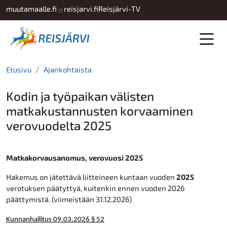
Hyppää pääsisältöön
muutamaalle.fi
reisjarvi.fi
Reisjärvi-TV
Etusivu
Ajankohtaista
Kodin ja työpaikan välisten
matkakustannusten korvaaminen
verovuodelta 2025
Matkakorvausanomus, verovuosi 2025
Hakemus on jätettävä liitteineen kuntaan vuoden
2025
verotuksen päätyttyä, kuitenkin ennen vuoden 2026
päättymistä. (viimeistään 31.12.2026)
Kunnanhallitus 09.03.2026 § 52