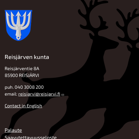
Reisjärven kunta
Reisjärventie 8A
85900 REISJÄRVI
puh. 040 3008 200
email:
reisjarvi@reisjarvi.fi
Contact in English
ALATUNNISTE
Palaute
Saavutettavuusseloste