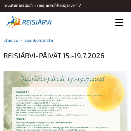
Hyppää pääsisältöön
muutamaalle.fi
reisjarvi.fi
Reisjärvi-TV
Etusivu
Ajankohtaista
REISJÄRVI-PÄIVÄT 15.-19.7.2026