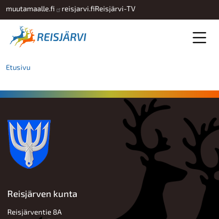
Hyppää pääsisältöön
muutamaalle.fi
reisjarvi.fi
Reisjärvi-TV
Etusivu
Reisjärven kunta
Reisjärventie 8A