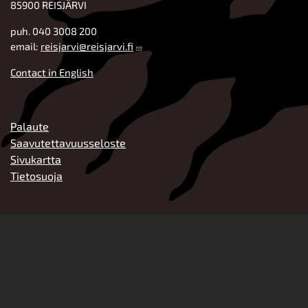
85900 REISJÄRVI
puh. 040 3008 200
email:
reisjarvi@reisjarvi.fi
Contact in English
ALATUNNISTE
Palaute
Saavutettavuusseloste
Sivukartta
Tietosuoja