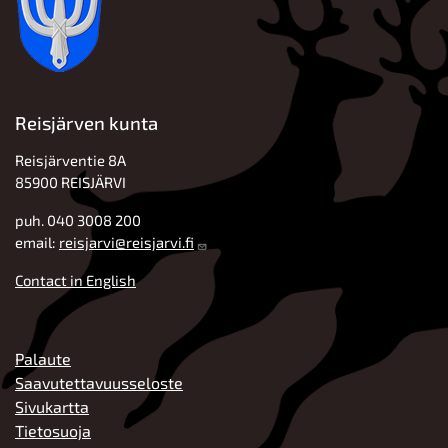
Reisjärven kunta
Reisjärventie 8A
85900 REISJÄRVI
puh. 040 3008 200
email:
reisjarvi@reisjarvi.fi
Contact in English
ALATUNNISTE
Palaute
Saavutettavuusseloste
Sivukartta
Tietosuoja