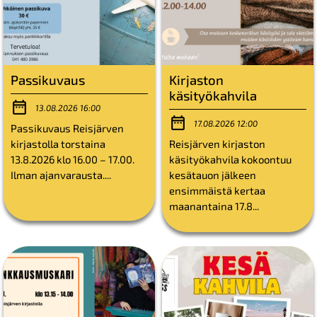
Passikuvaus
Kirjaston
käsityökahvila
13.08.2026 16:00
17.08.2026 12:00
Passikuvaus Reisjärven
kirjastolla torstaina
Reisjärven kirjaston
13.8.2026 klo 16.00 – 17.00.
käsityökahvila kokoontuu
Ilman ajanvarausta....
kesätauon jälkeen
ensimmäistä kertaa
maanantaina 17.8...