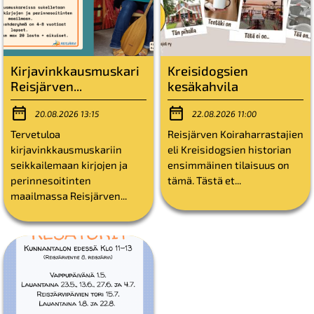
Kirjavinkkausmuskari
Kreisidogsien
Reisjärven...
kesäkahvila
20.08.2026 13:15
22.08.2026 11:00
Tervetuloa
Reisjärven Koiraharrastajien
kirjavinkkausmuskariin
eli Kreisidogsien historian
seikkailemaan kirjojen ja
ensimmäinen tilaisuus on
perinnesoitinten
tämä. Tästä et...
maailmassa Reisjärven...