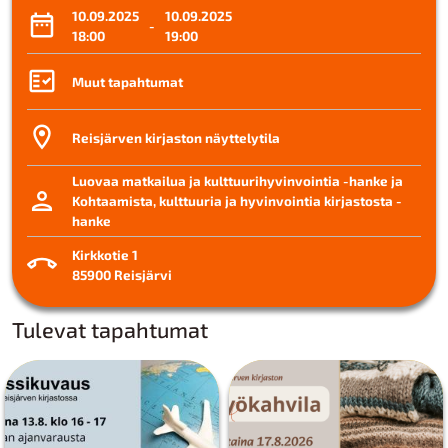
10.09.2025
10.09.2025
-
18:00
19:00
Muut tapahtumat
Reisjärven kirjaston näyttelytila
Luovaa matkailua ja kulttuurihyvinvointia -hanke ja
Kohtaamista, kulttuuria ja hyvinvointia kirjastosta -
hanke
Kirkkotie 1
85900 Reisjärvi
Tulevat tapahtumat