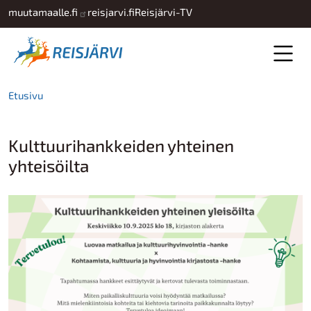
Hyppää pääsisältöön
muutamaalle.fi
reisjarvi.fi
Reisjärvi-TV
Etusivu
Kulttuurihankkeiden yhteinen
yhteisöilta