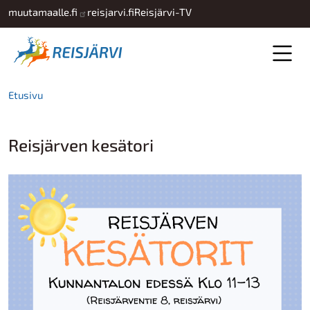
Hyppää pääsisältöön
muutamaalle.fi
reisjarvi.fi
Reisjärvi-TV
Etusivu
Reisjärven kesätori