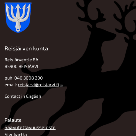
Reisjärven kunta
Reisjärventie 8A
85900 REISJÄRVI
puh. 040 3008 200
email:
reisjarvi@reisjarvi.fi
Contact in English
ALATUNNISTE
Palaute
Saavutettavuusseloste
Sivukartta