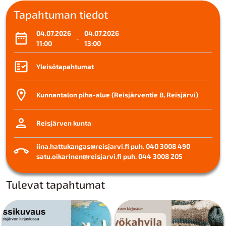
Tapahtuman tiedot
04.07.2026
04.07.2026
-
11:00
13:00
Yleisötapahtumat
Kunnantalon piha-alue (Reisjärventie 8, Reisjärvi)
Reisjärven kunta
iina.hattukangas@reisjarvi.fi puh. 040 3008 490
satu.oikarinen@reisjarvi.fi puh. 044 3008 205
Tulevat tapahtumat