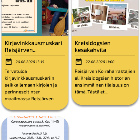
Kirjavinkkausmuskari
Kreisidogsien
Reisjärven...
kesäkahvila
20.08.2026 13:15
22.08.2026 11:00
Tervetuloa
Reisjärven Koiraharrastajien
kirjavinkkausmuskariin
eli Kreisidogsien historian
seikkailemaan kirjojen ja
ensimmäinen tilaisuus on
perinnesoitinten
tämä. Tästä et...
maailmassa Reisjärven...