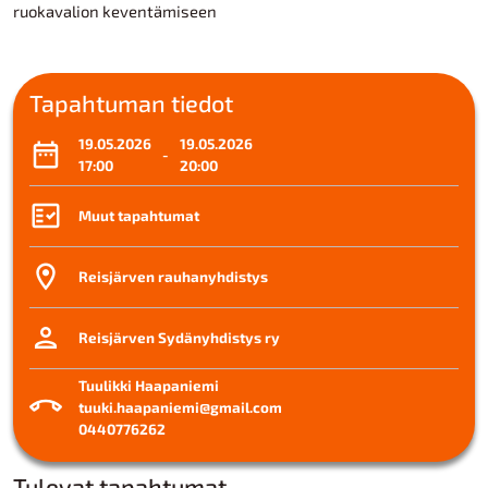
ruokavalion keventämiseen
Tapahtuman tiedot
19.05.2026
19.05.2026
-
17:00
20:00
Muut tapahtumat
Reisjärven rauhanyhdistys
Reisjärven Sydänyhdistys ry
Tuulikki Haapaniemi
tuuki.haapaniemi@gmail.com
0440776262
Tulevat tapahtumat