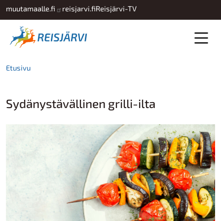
Hyppää pääsisältöön
muutamaalle.fi
reisjarvi.fi
Reisjärvi-TV
Etusivu
Sydänystävällinen grilli-ilta