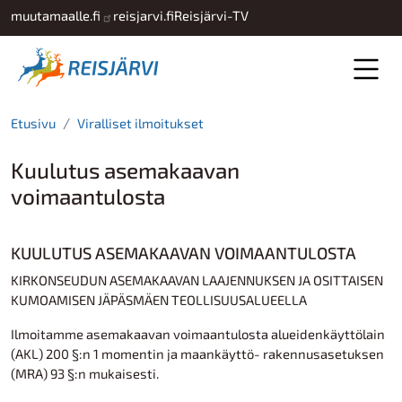
Hyppää pääsisältöön
muutamaalle.fi
reisjarvi.fi
Reisjärvi-TV
Etusivu
Viralliset ilmoitukset
Kuulutus asemakaavan
voimaantulosta
KUULUTUS ASEMAKAAVAN VOIMAANTULOSTA
KIRKONSEUDUN ASEMAKAAVAN LAAJENNUKSEN JA OSITTAISEN
KUMOAMISEN JÄPÄSMÄEN TEOLLISUUSALUEELLA
Ilmoitamme asemakaavan voimaantulosta alueidenkäyttölain
(AKL) 200 §:n 1 momentin ja maankäyttö- rakennusasetuksen
(MRA) 93 §:n mukaisesti.