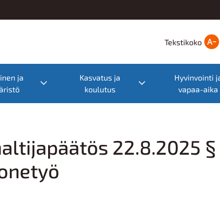
Tekstikoko
nen ja
Kasvatus ja
Hyvinvointi j
nu
Toggle submenu
Toggle submenu
ristö
koulutus
vapaa-aika
haltijapäätös 22.8.2025 
konetyö