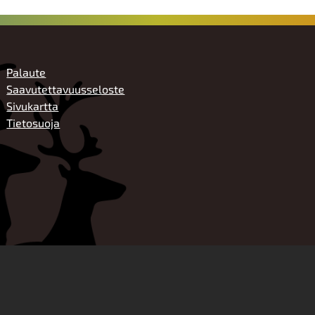
ALATUNNISTE
Palaute
Saavutettavuusseloste
Sivukartta
Tietosuoja