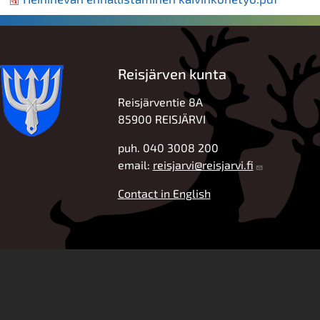
Reisjärven kunta
Reisjärventie 8A
85900 REISJÄRVI
puh. 040 3008 200
email:
reisjarvi@reisjarvi.fi
Contact in English