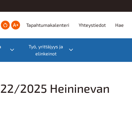
Ylätunniste
Tapahtumakalenteri
Yhteystiedot
Hae
a
Työ, yrittäjyys ja
Toggle submenu
Toggle submenu
elinkeinot
§ 22/2025 Heininevan