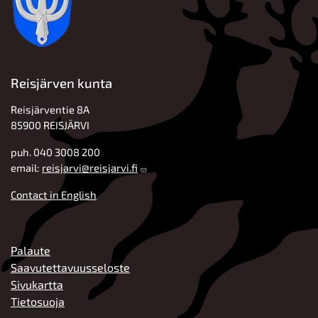
Reisjärven kunta
Reisjärventie 8A
85900 REISJÄRVI
puh. 040 3008 200
email:
reisjarvi@reisjarvi.fi
Contact in English
ALATUNNISTE
Palaute
Saavutettavuusseloste
Sivukartta
Tietosuoja