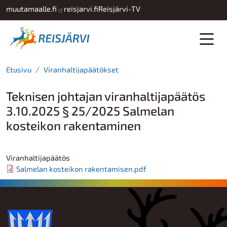
Hyppää pääsisältöön
muutamaalle.fi
reisjarvi.fi
Reisjärvi-TV
Etusivu
Viranhaltijapäätökset
Teknisen johtajan viranhaltijapäätös
3.10.2025 § 25/2025 Salmelan
kosteikon rakentaminen
Viranhaltijapäätös
Salmelan kosteikon rakentamisen.pdf