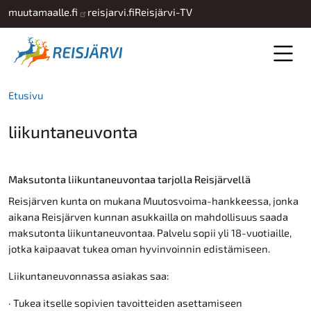
Hyppää pääsisältöön
muutamaalle.fi
reisjarvi.fi
Reisjärvi-TV
Etusivu
liikuntaneuvonta
Maksutonta liikuntaneuvontaa tarjolla Reisjärvellä
Reisjärven kunta on mukana Muutosvoima-hankkeessa, jonka
aikana Reisjärven kunnan asukkailla on mahdollisuus saada
maksutonta liikuntaneuvontaa. Palvelu sopii yli 18-vuotiaille,
jotka kaipaavat tukea oman hyvinvoinnin edistämiseen.
Liikuntaneuvonnassa asiakas saa:
· Tukea itselle sopivien tavoitteiden asettamiseen