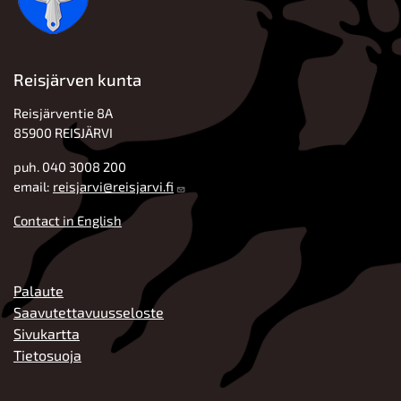
Reisjärven kunta
Reisjärventie 8A
85900 REISJÄRVI
puh. 040 3008 200
email:
reisjarvi@reisjarvi.fi
Contact in English
ALATUNNISTE
Palaute
Saavutettavuusseloste
Sivukartta
Tietosuoja