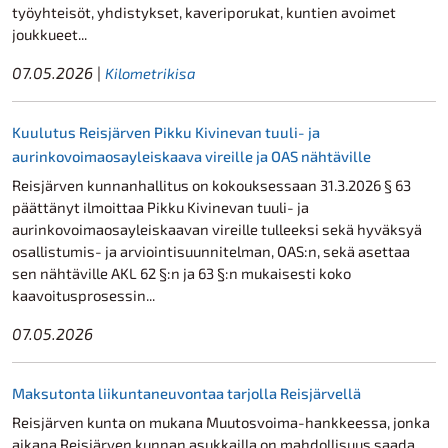
työyhteisöt, yhdistykset, kaveriporukat, kuntien avoimet
joukkueet...
07.05.2026
|
Kilometrikisa
Kuulutus Reisjärven Pikku Kivinevan tuuli- ja
aurinkovoimaosayleiskaava vireille ja OAS nähtäville
Reisjärven kunnanhallitus on kokouksessaan 31.3.2026 § 63
päättänyt ilmoittaa Pikku Kivinevan tuuli- ja
aurinkovoimaosayleiskaavan vireille tulleeksi sekä hyväksyä
osallistumis- ja arviointisuunnitelman, OAS:n, sekä asettaa
sen nähtäville AKL 62 §:n ja 63 §:n mukaisesti koko
kaavoitusprosessin...
07.05.2026
Maksutonta liikuntaneuvontaa tarjolla Reisjärvellä
Reisjärven kunta on mukana Muutosvoima-hankkeessa, jonka
aikana Reisjärven kunnan asukkailla on mahdollisuus saada