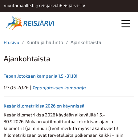
Hyppää pääsisältöön
muutamaalle.fi
reisjarvi.fi
Reisjärvi-TV
Kunta ja hallinto
Ajankohtaista
Etusivu
Ajankohtaista
Tepan Jotoksen kampanja 1.5.-31.10!
07.05.2026
|
Tepanjotoksen kampanja
Kesänkilometrikisa 2026 on käynnissä!
Kesänkilometrikisa 2026 käydään aikavälillä 1.5.–
30.9.2026. Mukaan voi ilmoittautua koko kisan ajan ja
kilometrit (ja minuutit) voit merkitä myös takautuvasti!
Kilometrikisaan ovat tervetulleita polkemaan kaikki – niin