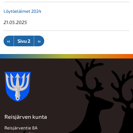
Löytöeläimet 2024
21.05.2025
Sivutus
Edellinen sivu
Seuraava sivu
‹‹
Sivu 2
››
Reisjärven kunta
Reisjärventie 8A